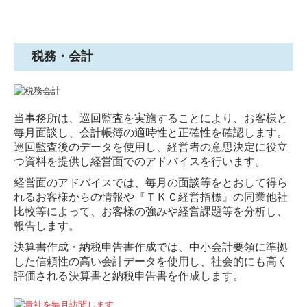
創業支援
企業防衛
税務・会計
確定申告
顧問契約のながれ
当事務所は、巡回監査を実施することにより、お客様と
毎月面談し、会計帳簿の適時性と正確性を確認します。
料金について
巡回監査後のデータを使用し、経営者の意思決定に役立
つ資料を提供し経営面でのアドバイスを行います。
採用情報
経営面のアドバイスでは、毎月の面談等をとおして得ら
お問い合わせ
れるお客様からの情報や『ＴＫＣ経営指標』の同業他社
比較等によって、お客様の強みや経営課題等を分析し、
プライバシーポリシー
報告します。
決算書作成・納税申告書作成では、中小会計要領に準拠
した信頼性の高い会計データを使用し、社会的にも高く
評価される決算書と納税申告書を作成します。