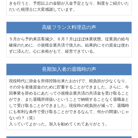
きを行うと、予想以上の金額が入金予定となり、制度をご紹介いた
だいた税理士に大変感謝しています。
高級フランス料理店の声
５月から予約来店客減少。６月７月はほぼ休業状態。従業員の給与
確保のために、小規模企業共済で借入れ。結果的にその資金は使わ
ずに済んだ。心に余裕がもて、経営できている。
長期加入者の退職時の声
現役時代に掛金を所得控除出来たおかげで、税負担が少なくなり、
その分を老後資金のために貯蓄することができました。さらに、今
回事業を辞めるにあたって小規模企業共済の共済金を受け取ること
ができ、また退職所得扱いということで納税することなく退職金と
して受け取ることができました。現役時の税負担が減って、退職時
にも有利な条件で受け取ることができるなんて、何かの間違いじゃ
ないの？（笑）
入っていてよかった。加入を勧めてくれてありがとう。