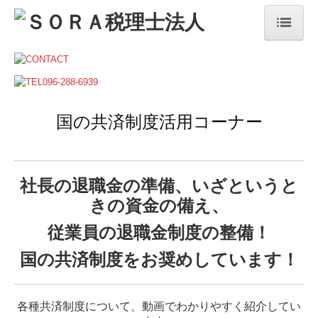
ホーム
私たちのこだわり
国の共済制度活用コーナー
法人案内
ご挨拶
法人概要
社長の退職金の準備、いざというと
きの資金の備え、
サービス案内
従業員の退職金制度の整備！
法人・個人事業者の方
国の共済制度をお奨めしています！
デジタル化支援
相続税・資産税について
各種共済制度について、動画でわかりやすく紹介してい