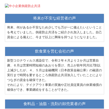
将来が不安な経営者の声
将来、何があるか不安なため少しでも万が一に備えたいということ
を考えていました。倒産防止共済をご紹介され加入しました。自己
資金による備えに、今まで以上に興味を持つようになりました。
飲食業を営む会社の声
新型コロナウィルス感染症で、令和２年４月より２か月は営業自
粛、６月は営業時間短縮のあおりを受け、売上が前年同月比7割以
上減少したが、４、５月は金融機関（日本政策金融公庫）の融資の
実行まで時間を要するところ倒産防止共済加入していたことにより
つなぎの資金を確保できた。
それにより、テイクアウト事業の実施や正社員従業員の休業補償の
確保ができ、事業継続をすることができた。
食料品・油脂・洗剤の卸売業者の声