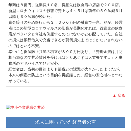
年商は８億円、従業員１０名、得意先は飲食店の店舗で２００店。
新型コロナウィルスの影響で売上も４～５月は前年の５０％減６月
以降も３０％減が続いた。
資金繰りのため銀行から３，０００万円の融資で一息。だが、経営
者はこの新型コロナウィルスの影響が長期化すれば、得意先の飲食
店がバタバタと何社も倒産するのではないかと心配していた。自社
の損失は銀行借入で充当できるが貸倒損失まではまかないきれない
のではという不安。
幸いにも倒産防止共済の積立が８００万円あり、「売掛金残は月商
相当額なので共済貸付を受ければとりあえずは大丈夫ですよ」と事
務所のアドバイスでひと安心。
経営者は、当初の目的よりも節税との認識が大きかったようだが、
本来の倒産の防止という目的を再認識した。経営の安心感へとつな
がっている。
▲ 戻る
求人に困っていた経営者の声